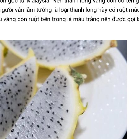
n gốc từ Malaysia. Nên thanh long vàng còn có tên g
người vẫn lầm tưởng là loại thanh long này có ruột mà
àu vàng còn ruột bên trong là màu trắng nên được gọi l