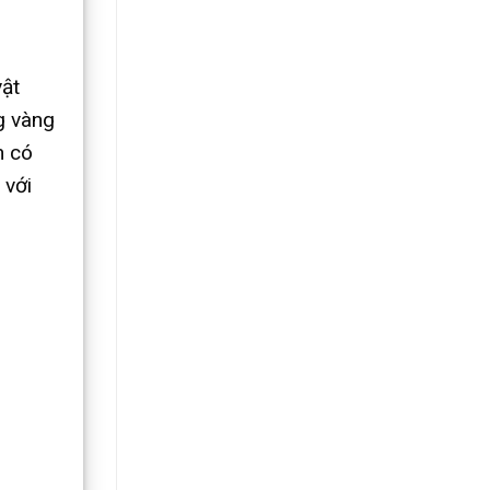
vật
g vàng
n có
 với