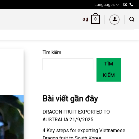
Languages
0
0
₫
Tìm kiếm
TÌM
KIẾM
Bài viết gần đây
DRAGON FRUIT EXPORTED TO
AUSTRALIA 21/9/2025
4 Key steps for exporting Vietnamese
Dragon fruit to South Korea