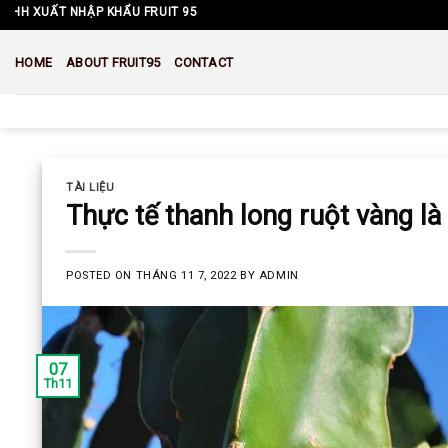
Skip
FRUIT 95
to
content
HOME
ABOUT FRUIT95
CONTACT
TÀI LIỆU
Thực tế thanh long ruột vàng là
POSTED ON
THÁNG 11 7, 2022
BY
ADMIN
07
Th11